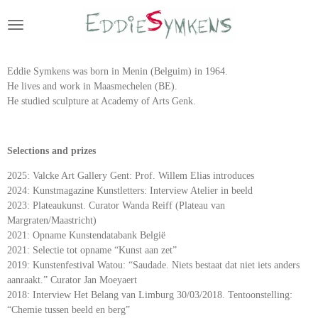
Ga
direct
naar
de
Eddie Symkens was born in Menin (Belguim) in 1964.
hoofdinhoud
He lives and work in Maasmechelen (BE).
He studied sculpture at Academy of Arts Genk.
Selections and prizes
2025:
Valcke Art Gallery Gent: Prof. Willem Elias introduces
2024: Kunstmagazine Kunstletters: Interview Atelier in beeld
2023: Plateaukunst. Curator Wanda Reiff (Plateau van
Margraten/Maastricht)
2021: Opname Kunstendatabank België
2021: Selectie tot opname “Kunst aan zet”
2019: Kunstenfestival Watou: “Saudade. Niets bestaat dat niet iets anders
aanraakt.” Curator Jan Moeyaert
2018: Interview Het Belang van Limburg 30/03/2018. Tentoonstelling:
“Chemie tussen beeld en berg”