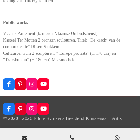
leiding van Thierry Jonnaert
Public works
Vlaams Parlement (kantoren Vlaamse Ombudsdienst)
Kasteel Ter Motten 2 bronzen sculpturen. Titel: “De kracht van de
communicatie” Dilsen-Stokkem
Cultuurcentrum 2 sculpturen: ” Europe protests” (H 170 cm) en
“Transhuman” (H 180 cm) Maasmechelen
F
P
I
Y
a
i
n
o
c
n
s
u
e
t
t
T
b
e
a
u
F
P
I
Y
o
r
g
b
a
i
n
o
o
e
r
e
© 2020 - 2026 Eddie Symkens Beeldend Kunstenaar - Artist
c
n
s
u
k
s
a
e
t
t
T
t
m
b
e
a
u
o
r
g
b